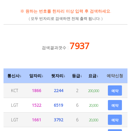
※ 원하는 번호를 한자리 이상 입력 후 검색하세요.
( 모두 빈자리로 검색하면 전체 출력 됩니다. )
7937
검색결과갯수 :
통신사↓
앞자리↓
뒷자리↓
등급↓
요금↓
예약신청
KCT
1866
2244
2
200,000
예약
LGT
1522
6519
6
20,000
예약
LGT
1661
3792
6
20,000
예약