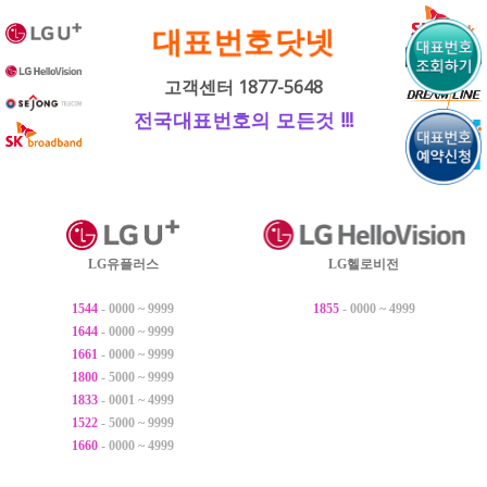
내
대표번호닷넷
용
으
고객센터 1877-5648
로
전국대표번호의 모든것 !!!
바
로
가
기
LG유플러스
LG헬로비전
1544
- 0000 ~ 9999
1855
- 0000 ~ 4999
1644
- 0000 ~ 9999
1661
- 0000 ~ 9999
1800
- 5000 ~ 9999
1833
- 0001 ~ 4999
1522
- 5000 ~ 9999
1660
- 0000 ~ 4999