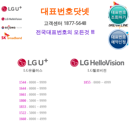
내
대표번호닷넷
용
으
고객센터 1877-5648
로
전국대표번호의 모든것 !!!
바
로
가
기
LG유플러스
LG헬로비전
1544
- 0000 ~ 9999
1855
- 0000 ~ 4999
1644
- 0000 ~ 9999
1661
- 0000 ~ 9999
1800
- 5000 ~ 9999
1833
- 0001 ~ 4999
1522
- 5000 ~ 9999
1660
- 0000 ~ 4999