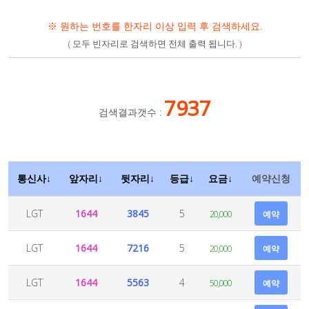
※ 원하는 번호를 한자리 이상 입력 후 검색하세요.
( 모두 빈자리로 검색하면 전체 출력 됩니다. )
7937
검색결과갯수 :
통신사↓
앞자리↓
뒷자리↓
등급↓
요금↓
예약신청
LGT
1644
3845
5
20,000
예약
LGT
1644
7216
5
20,000
예약
LGT
1644
5563
4
50,000
예약