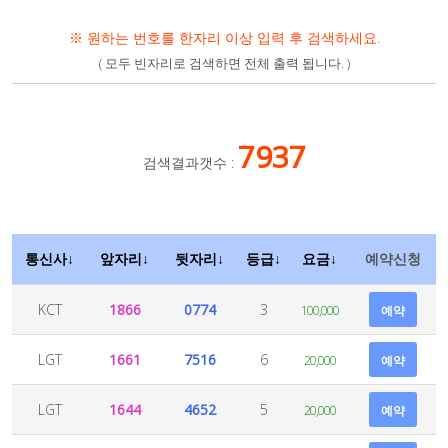
※ 원하는 번호를 한자리 이상 입력 후 검색하세요.
( 모두 빈자리로 검색하면 전체 출력 됩니다. )
7937
검색결과갯수 :
통신사↓
앞자리↓
뒷자리↓
등급↓
요금↓
예약신청
KCT
1866
0774
3
100,000
예약
LGT
1661
7516
6
20,000
예약
LGT
1644
4652
5
20,000
예약