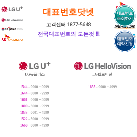
내
대표번호닷넷
용
으
고객센터 1877-5648
로
전국대표번호의 모든것 !!!
바
로
가
기
LG유플러스
LG헬로비전
1544
- 0000 ~ 9999
1855
- 0000 ~ 4999
1644
- 0000 ~ 9999
1661
- 0000 ~ 9999
1800
- 5000 ~ 9999
1833
- 0001 ~ 4999
1522
- 5000 ~ 9999
1660
- 0000 ~ 4999