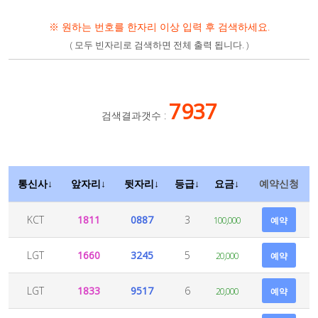
※ 원하는 번호를 한자리 이상 입력 후 검색하세요.
( 모두 빈자리로 검색하면 전체 출력 됩니다. )
7937
검색결과갯수 :
통신사↓
앞자리↓
뒷자리↓
등급↓
요금↓
예약신청
KCT
1811
0887
3
100,000
예약
LGT
1660
3245
5
20,000
예약
LGT
1833
9517
6
20,000
예약