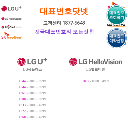
내
대표번호닷넷
용
으
고객센터 1877-5648
로
전국대표번호의 모든것 !!!
바
로
가
기
LG유플러스
LG헬로비전
1544
- 0000 ~ 9999
1855
- 0000 ~ 4999
1644
- 0000 ~ 9999
1661
- 0000 ~ 9999
1800
- 5000 ~ 9999
1833
- 0001 ~ 4999
1522
- 5000 ~ 9999
1660
- 0000 ~ 4999