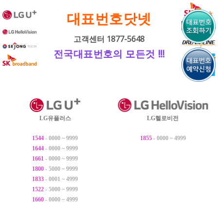
내
대표번호닷넷
용
으
고객센터 1877-5648
로
전국대표번호의 모든것 !!!
바
로
가
기
LG유플러스
LG헬로비전
1544
- 0000 ~ 9999
1855
- 0000 ~ 4999
1644
- 0000 ~ 9999
1661
- 0000 ~ 9999
1800
- 5000 ~ 9999
1833
- 0001 ~ 4999
1522
- 5000 ~ 9999
1660
- 0000 ~ 4999