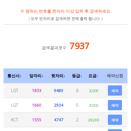
※ 원하는 번호를 한자리 이상 입력 후 검색하세요.
( 모두 빈자리로 검색하면 전체 출력 됩니다. )
7937
검색결과갯수 :
통신사↓
앞자리↓
뒷자리↓
등급↓
요금↓
예약신청
LGT
1833
9489
6
20,000
예약
LGT
1660
2934
5
20,000
예약
KCT
1555
4747
2
200,000
예약