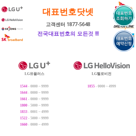
내
대표번호닷넷
용
으
고객센터 1877-5648
로
전국대표번호의 모든것 !!!
바
로
가
기
LG유플러스
LG헬로비전
1544
- 0000 ~ 9999
1855
- 0000 ~ 4999
1644
- 0000 ~ 9999
1661
- 0000 ~ 9999
1800
- 5000 ~ 9999
1833
- 0001 ~ 4999
1522
- 5000 ~ 9999
1660
- 0000 ~ 4999