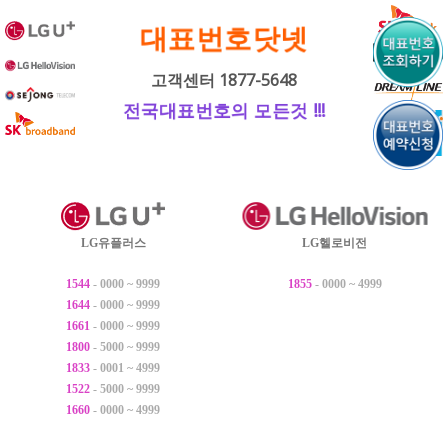
내
대표번호닷넷
용
으
고객센터 1877-5648
로
전국대표번호의 모든것 !!!
바
로
가
기
LG유플러스
LG헬로비전
1544
- 0000 ~ 9999
1855
- 0000 ~ 4999
1644
- 0000 ~ 9999
1661
- 0000 ~ 9999
1800
- 5000 ~ 9999
1833
- 0001 ~ 4999
1522
- 5000 ~ 9999
1660
- 0000 ~ 4999