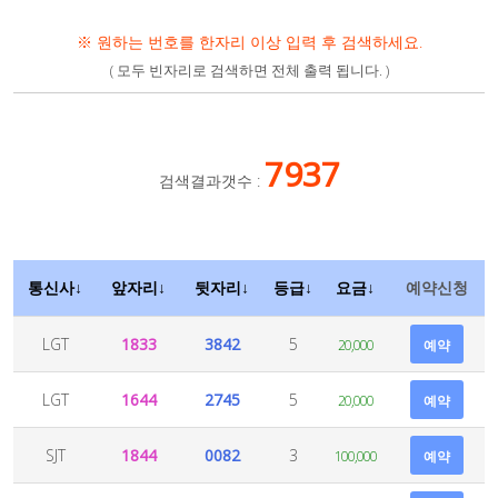
※ 원하는 번호를 한자리 이상 입력 후 검색하세요.
( 모두 빈자리로 검색하면 전체 출력 됩니다. )
7937
검색결과갯수 :
통신사↓
앞자리↓
뒷자리↓
등급↓
요금↓
예약신청
LGT
1833
3842
5
20,000
예약
LGT
1644
2745
5
20,000
예약
SJT
1844
0082
3
100,000
예약