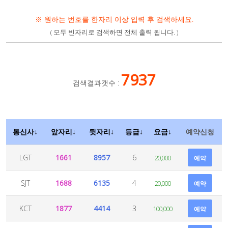
※ 원하는 번호를 한자리 이상 입력 후 검색하세요.
( 모두 빈자리로 검색하면 전체 출력 됩니다. )
7937
검색결과갯수 :
통신사↓
앞자리↓
뒷자리↓
등급↓
요금↓
예약신청
LGT
1661
8957
6
20,000
예약
SJT
1688
6135
4
20,000
예약
KCT
1877
4414
3
100,000
예약