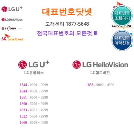
내
대표번호닷넷
용
으
고객센터 1877-5648
로
전국대표번호의 모든것 !!!
바
로
가
기
LG유플러스
LG헬로비전
1544
- 0000 ~ 9999
1855
- 0000 ~ 4999
1644
- 0000 ~ 9999
1661
- 0000 ~ 9999
1800
- 5000 ~ 9999
1833
- 0001 ~ 4999
1522
- 5000 ~ 9999
1660
- 0000 ~ 4999