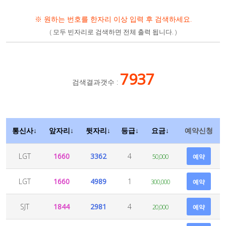
※ 원하는 번호를 한자리 이상 입력 후 검색하세요.
( 모두 빈자리로 검색하면 전체 출력 됩니다. )
7937
검색결과갯수 :
통신사↓
앞자리↓
뒷자리↓
등급↓
요금↓
예약신청
LGT
1660
3362
4
50,000
예약
LGT
1660
4989
1
300,000
예약
SJT
1844
2981
4
20,000
예약