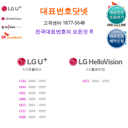
내
대표번호닷넷
용
으
고객센터 1877-5648
로
전국대표번호의 모든것 !!!
바
로
가
기
LG유플러스
LG헬로비전
1544
- 0000 ~ 9999
1855
- 0000 ~ 4999
1644
- 0000 ~ 9999
1661
- 0000 ~ 9999
1800
- 5000 ~ 9999
1833
- 0001 ~ 4999
1522
- 5000 ~ 9999
1660
- 0000 ~ 4999