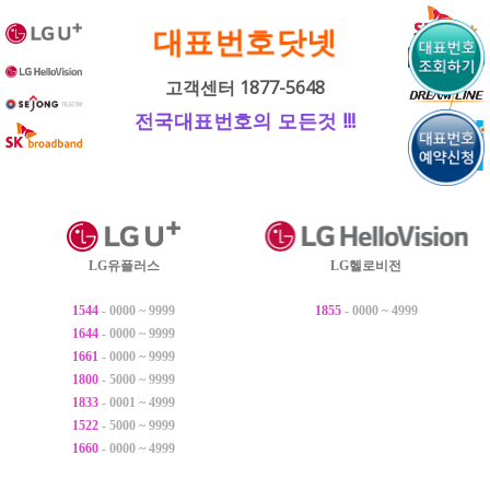
내
대표번호닷넷
용
으
고객센터 1877-5648
로
전국대표번호의 모든것 !!!
바
로
가
기
LG유플러스
LG헬로비전
1544
- 0000 ~ 9999
1855
- 0000 ~ 4999
1644
- 0000 ~ 9999
1661
- 0000 ~ 9999
1800
- 5000 ~ 9999
1833
- 0001 ~ 4999
1522
- 5000 ~ 9999
1660
- 0000 ~ 4999