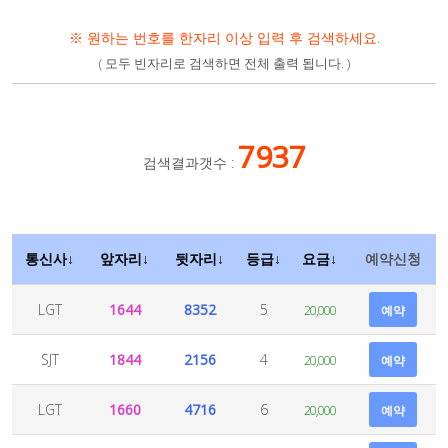
※ 원하는 번호를 한자리 이상 입력 후 검색하세요.
( 모두 빈자리로 검색하면 전체 출력 됩니다. )
7937
검색결과갯수 :
통신사↓
앞자리↓
뒷자리↓
등급↓
요금↓
예약신청
LGT
1644
8352
5
20,000
예약
SJT
1844
2156
4
20,000
예약
LGT
1660
4716
6
20,000
예약